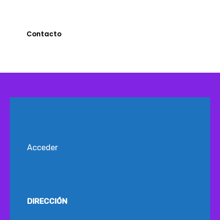
Si querés ser parte de la experiencia Vecchioli,
escribinos y te vamos a ayudar
Contacto
Acceder
DIRECCIÓN