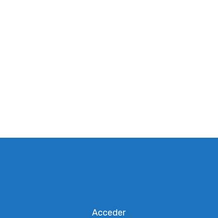
contactanos
er parte de la experiencia Vecchioli, escribinos y te va
Acceder