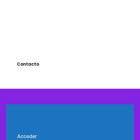
contactanos
Si querés ser parte de la experiencia Vecchioli,
escribinos y te vamos a ayudar
Contacto
Acceder